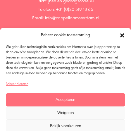
Richtlijnen en gedragscode AI
Telefoon: +31 (0)20 519 18 66
Email:
info@cappellaamsterdam.nl
Beheer cookie toestemming
Home
Agenda
We gebruiken technologieën zoals cookies om informatie over je apparaat op te
Ontdek
slaan en/of te raadplegen. We doen dit met als doel om de beste ervaring te
bieden en om gepersonaliseerde advertenties te tonen. Door in te stemmen met
Steun ons
deze technologieën kunnen we gegevens zoals bladeren gedrag of unieke ID's op
Doneren
deze site verwerken. Als je geen toestemming geeft of je toestemming intrekt, kan dit
Nalaten
een nadelige invloed hebben op bepaalde functies en mogelijkheden.
Over ons
Beheer diensten
Beleid
Koorzangers – Leden
Accepteren
Organisatie
Alle seizoenen
Weigeren
Talentontwikkeling
Vacatures
Bekijk voorkeuren
Contact