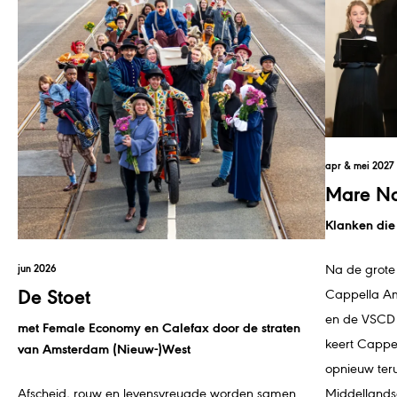
apr & mei 2027
Mare No
Klanken die
Na de grote
jun 2026
De Stoet
Cappella Am
en de VSCD 
met Female Economy en Calefax door de straten
keert Capp
van Amsterdam (Nieuw-)West
opnieuw teru
Afscheid, rouw en levensvreugde worden samen
Middellands