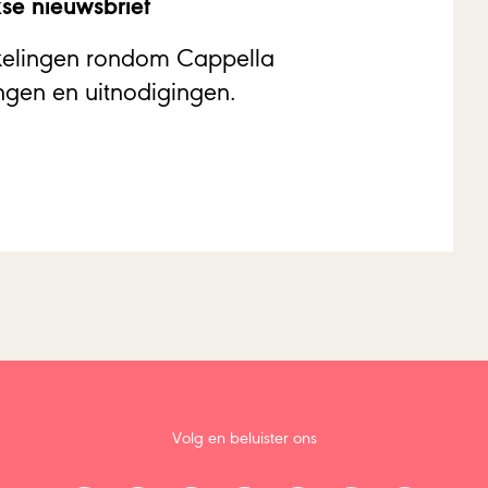
se nieuwsbrief
kkelingen rondom Cappella
gen en uitnodigingen.
Volg en beluister ons