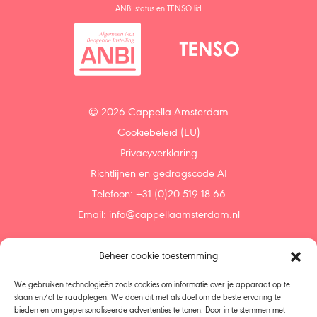
ANBI-status en TENSO-lid
© 2026 Cappella Amsterdam
Cookiebeleid (EU)
Privacyverklaring
Richtlijnen en gedragscode AI
Telefoon: +31 (0)20 519 18 66
Email:
info@cappellaamsterdam.nl
Beheer cookie toestemming
Home
Agenda
We gebruiken technologieën zoals cookies om informatie over je apparaat op te
Ontdek
slaan en/of te raadplegen. We doen dit met als doel om de beste ervaring te
bieden en om gepersonaliseerde advertenties te tonen. Door in te stemmen met
Steun ons