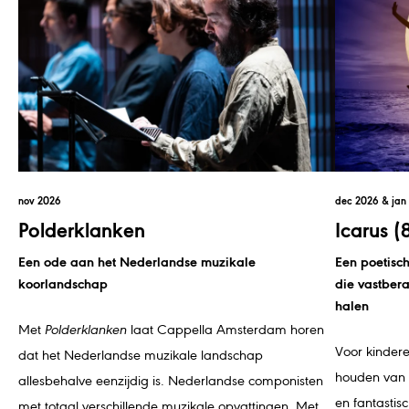
nov 2026
dec 2026 & jan
Polderklanken
Icarus (
Een ode aan het Nederlandse muzikale
Een poetisch
koorlandschap
die vastber
halen
Met
Polderklanken
laat Cappella Amsterdam horen
Voor kindere
dat het Nederlandse muzikale landschap
houden van 
allesbehalve eenzijdig is. Nederlandse componisten
en fantastis
met totaal verschillende muzikale opvattingen. Met