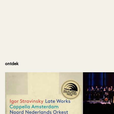
zo
25 okt 2026
15:00 uur
Haarlem
/
PHIL Haarlem
Bestel kaarten
zo
01 nov 2026
15:00 uur
Lochem
/
Grote Kerk
Bestel kaarten
ontdek