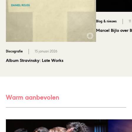
Blog & nieuws
11
Marcel Bijlo over 
Discografie
15 januari 2026
Album Stravinsky: Late Works
Warm aanbevolen