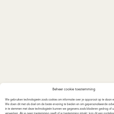
Beheer cookie toestemming
We gebruiken technologieën zoals cookies om informatie over je apparaat op te slaan 
We doen dit met als doel om de beste ervaring te bieden en om gepersonaliseerde adver
in te stemmen met deze technologieën kunnen we gegevens zoals bladeren gedrag of uni
verwerken. Als je geen toestemming geeft of je toestemming intrekt, kan dit een nadeli