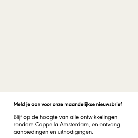
passiezetting te schrijven tijdens de vastenperiode.
speellijst
za
27 mrt 2021
14:00 uur
Amsterdam
/
Het Concertgebouw
Geweest
Meld je aan voor onze maandelijkse nieuwsbrief
Blijf op de hoogte van alle ontwikkelingen
rondom Cappella Amsterdam, en ontvang
aanbiedingen en uitnodigingen.