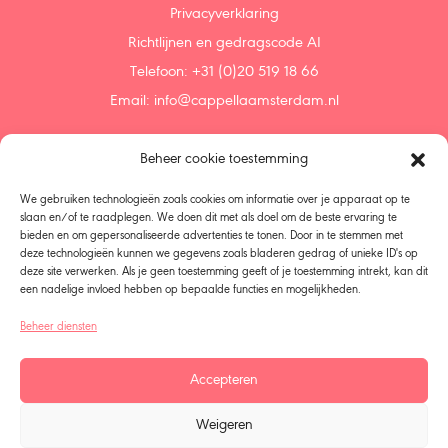
Privacyverklaring
Richtlijnen en gedragscode AI
Telefoon: +31 (0)20 519 18 66
Email:
info@cappellaamsterdam.nl
Beheer cookie toestemming
Home
Agenda
We gebruiken technologieën zoals cookies om informatie over je apparaat op te
Ontdek
slaan en/of te raadplegen. We doen dit met als doel om de beste ervaring te
bieden en om gepersonaliseerde advertenties te tonen. Door in te stemmen met
Steun ons
deze technologieën kunnen we gegevens zoals bladeren gedrag of unieke ID's op
Doneren
deze site verwerken. Als je geen toestemming geeft of je toestemming intrekt, kan dit
Nalaten
een nadelige invloed hebben op bepaalde functies en mogelijkheden.
Over ons
Beheer diensten
Beleid
Koorzangers – Leden
Accepteren
Organisatie
Alle seizoenen
Weigeren
Talentontwikkeling