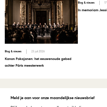
Blog & nieuws
17
In memoriam Jessi
Blog & nieuws
23 juli 2026
Kanon Pokajanen: het eeuwenoude gebed
achter Pärts meesterwerk
Meld je aan voor onze maandelijkse nieuwsbrief