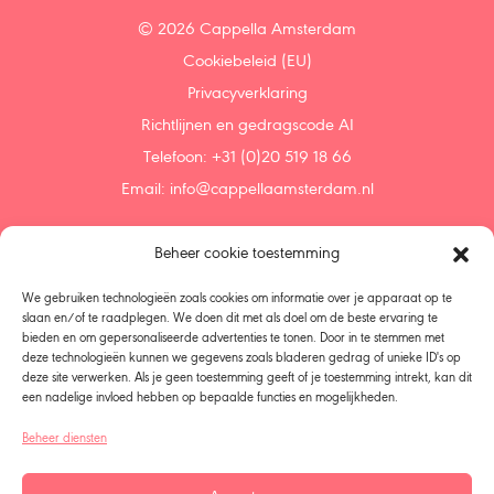
© 2026 Cappella Amsterdam
Cookiebeleid (EU)
Privacyverklaring
Richtlijnen en gedragscode AI
Telefoon: +31 (0)20 519 18 66
Email:
info@cappellaamsterdam.nl
Beheer cookie toestemming
Home
Agenda
We gebruiken technologieën zoals cookies om informatie over je apparaat op te
Ontdek
slaan en/of te raadplegen. We doen dit met als doel om de beste ervaring te
bieden en om gepersonaliseerde advertenties te tonen. Door in te stemmen met
Steun ons
deze technologieën kunnen we gegevens zoals bladeren gedrag of unieke ID's op
Doneren
deze site verwerken. Als je geen toestemming geeft of je toestemming intrekt, kan dit
Nalaten
een nadelige invloed hebben op bepaalde functies en mogelijkheden.
Over ons
Beheer diensten
Beleid
Koorzangers – Leden