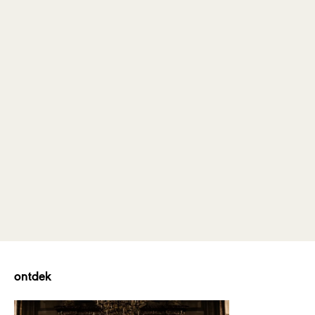
van Cappella Amsterdam en Holland Baroque, o.l.v. Daniel
Reuss.
Naast de
Missa Sancti Georgii
bevat de cd ook een prachtige
uitvoering van een gregoriaanse
Mariavespers
, gezongen
door Wishful Singing.
prijs
Missa Sancti Georgii
, uitgevoerd door Cappella Amsterdam
en Holland Baroque, heeft de Edison Klassiek Publieksprijs
2024 gewonnen. Deze prijs is een prachtige erkenning voor het
harde werk en de toewijding van alle betrokkenen.
ontdek